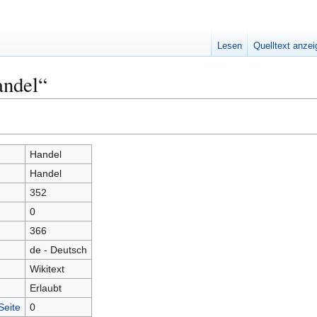
Lesen
Quelltext anze
andel“
Handel
Handel
352
0
366
de - Deutsch
Wikitext
Erlaubt
Seite
0