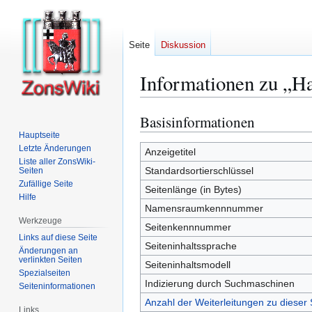
Seite
Diskussion
Informationen zu „H
Basisinformationen
Zur
Zur
Navigation
Suche
Hauptseite
Letzte Änderungen
springen
springen
Anzeigetitel
Liste aller ZonsWiki-
Standardsortierschlüssel
Seiten
Zufällige Seite
Seitenlänge (in Bytes)
Hilfe
Namensraumkennnummer
Werkzeuge
Seitenkennnummer
Links auf diese Seite
Seiteninhaltssprache
Änderungen an
verlinkten Seiten
Seiteninhaltsmodell
Spezialseiten
Indizierung durch Suchmaschinen
Seiten­­informationen
Anzahl der Weiterleitungen zu dieser 
Links