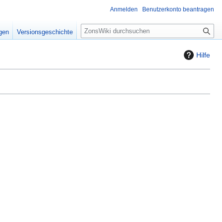
Anmelden
Benutzerkonto beantragen
S
igen
Versionsgeschichte
u
c
Hilfe
h
e