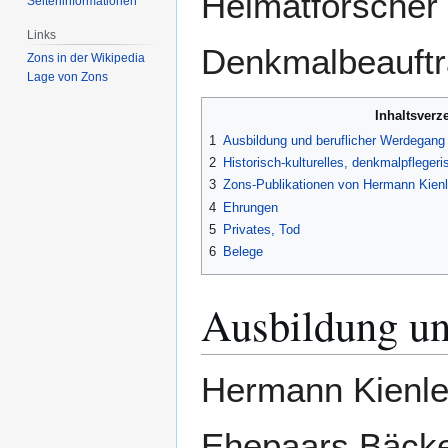
Heimatforscher
Seiten­­informationen
Links
Denkmalbeauftr
Zons in der Wikipedia
Lage von Zons
Inhaltsverz
1
Ausbildung und beruflicher Werdegang
2
Historisch-kulturelles, denkmalpflege
3
Zons-Publikationen von Hermann Kien
4
Ehrungen
5
Privates, Tod
6
Belege
Ausbildung un
Hermann Kienle
Ehepaars Bäcke