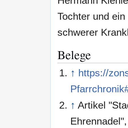
Hermann Kienle 
Tochter und ein
schwerer Krank
Belege
↑
https://zon
Pfarrchronik
↑
Artikel "St
Ehrennadel",