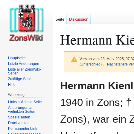
Seite
Diskussion
Hermann Kie
Hauptseite
Version vom 28. März 2025, 07:3
Letzte Änderungen
(
Unterschied
)
← Nächstältere Ver
Liste aller ZonsWiki-
Seiten
Zufällige Seite
Zur
Zur
Hermann Kienl
Hilfe
Navigation
Suche
springen
springen
Werkzeuge
1940 in Zons; †
Links auf diese Seite
Änderungen an
verlinkten Seiten
Zons), war ein 
Spezialseiten
Druckversion
Permanenter Link