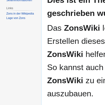
Seiten­­informationen
Navigation
Suche
springen
springen
Links
geschrieben w
Zons in der Wikipedia
Lage von Zons
Das
ZonsWiki
l
Erstellen dieses
ZonsWiki
helfen
So kannst auch 
ZonsWiki
zu ei
auszubauen.