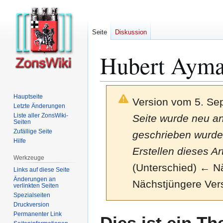
Seite
Diskussion
Hubert Aym
Hauptseite
Version vom 5. Se
Letzte Änderungen
Liste aller ZonsWiki-
Seite wurde neu ang
Seiten
Zufällige Seite
geschrieben wurde.'
Hilfe
Erstellen dieses Ar
Werkzeuge
(Unterschied) ← Näc
Links auf diese Seite
Änderungen an
Nächstjüngere Ver
verlinkten Seiten
Spezialseiten
Druckversion
Zur
Zur
Permanenter Link
Dies ist ein T