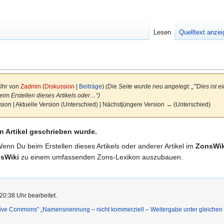
Lesen
Quelltext anze
 Uhr von
Zadmin
(
Diskussion
|
Beiträge
)
(Die Seite wurde neu angelegt: „'''Dies ist e
eim Erstellen dieses Artikels oder…“)
sion | Aktuelle Version (Unterschied) | Nächstjüngere Version → (Unterschied)
n Artikel geschrieben wurde.
Wenn Du beim Erstellen dieses Artikels oder anderer Artikel im
ZonsWik
sWiki
zu einem umfassenden Zons-Lexikon auszubauen.
20:38 Uhr bearbeitet.
ative Commons'' „Namensnennung – nicht kommerziell – Weitergabe unter gleiche