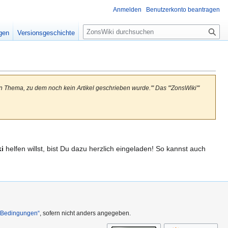
Anmelden
Benutzerkonto beantragen
S
igen
Versionsgeschichte
u
c
h
e
in Thema, zu dem noch kein Artikel geschrieben wurde.''' Das '''ZonsWiki'''
i
helfen willst, bist Du dazu herzlich eingeladen! So kannst auch
n Bedingungen“
, sofern nicht anders angegeben.