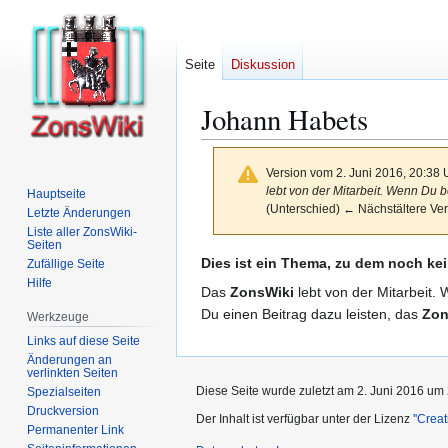
Seite
Diskussion
Johann Habets
Version vom 2. Juni 2016, 20:38
lebt von der Mitarbeit. Wenn Du b
Hauptseite
(Unterschied) ← Nächstältere Ver
Letzte Änderungen
Liste aller ZonsWiki-
Seiten
Zur
Zur
Dies ist ein Thema, zu dem noch kei
Zufällige Seite
Navigation
Suche
Hilfe
Das
ZonsWiki
lebt von der Mitarbeit. 
springen
springen
Du einen Beitrag dazu leisten, das
Zon
Werkzeuge
Links auf diese Seite
Änderungen an
verlinkten Seiten
Diese Seite wurde zuletzt am 2. Juni 2016 um 
Spezialseiten
Druckversion
Der Inhalt ist verfügbar unter der Lizenz
''Cre
Permanenter Link