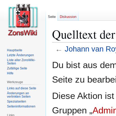
Seite
Diskussion
Quelltext de
←
Johann van Ro
Hauptseite
Letzte Änderungen
Zur
Zur
Liste aller ZonsWiki-
Du bist aus dem
Seiten
Navigation
Suche
Zufällige Seite
springen
springen
Hilfe
Seite zu bearbe
Werkzeuge
Links auf diese Seite
Diese Aktion ist
Änderungen an
verlinkten Seiten
Spezialseiten
Seiten­­informationen
Gruppen „
Admin
Links