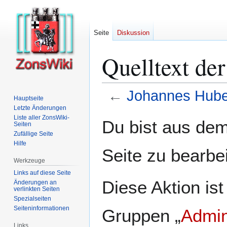
Seite
Diskussion
Quelltext de
←
Johannes Hube
Hauptseite
Letzte Änderungen
Zur
Zur
Liste aller ZonsWiki-
Du bist aus dem
Seiten
Navigation
Suche
Zufällige Seite
springen
springen
Hilfe
Seite zu bearbe
Werkzeuge
Links auf diese Seite
Diese Aktion ist
Änderungen an
verlinkten Seiten
Spezialseiten
Seiten­­informationen
Gruppen „
Admin
Links