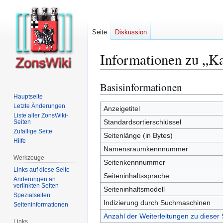
Seite
Diskussion
Informationen zu „K
Basisinformationen
Zur
Zur
Navigation
Suche
Hauptseite
Letzte Änderungen
springen
springen
Anzeigetitel
Liste aller ZonsWiki-
Standardsortierschlüssel
Seiten
Zufällige Seite
Seitenlänge (in Bytes)
Hilfe
Namensraumkennnummer
Werkzeuge
Seitenkennnummer
Links auf diese Seite
Seiteninhaltssprache
Änderungen an
verlinkten Seiten
Seiteninhaltsmodell
Spezialseiten
Indizierung durch Suchmaschinen
Seiten­­informationen
Anzahl der Weiterleitungen zu dieser 
Links