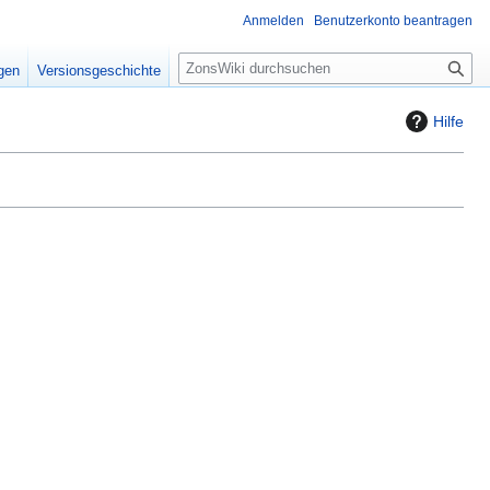
Anmelden
Benutzerkonto beantragen
S
igen
Versionsgeschichte
u
c
Hilfe
h
e