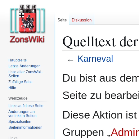
Seite
Diskussion
Quelltext der
←
Karneval
Hauptseite
Letzte Änderungen
Zur
Zur
Liste aller ZonsWiki-
Du bist aus dem
Seiten
Navigation
Suche
Zufällige Seite
springen
springen
Hilfe
Seite zu bearbe
Werkzeuge
Links auf diese Seite
Diese Aktion ist
Änderungen an
verlinkten Seiten
Spezialseiten
Seiten­­informationen
Gruppen „
Admin
Links