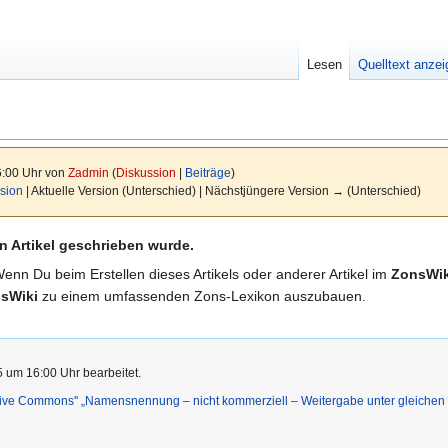
Lesen
Quelltext anze
6:00 Uhr von
Zadmin
(
Diskussion
|
Beiträge
)
sion
| Aktuelle Version (Unterschied) | Nächstjüngere Version → (Unterschied)
n Artikel geschrieben wurde.
Wenn Du beim Erstellen dieses Artikels oder anderer Artikel im
ZonsWik
sWiki
zu einem umfassenden Zons-Lexikon auszubauen.
5 um 16:00 Uhr bearbeitet.
ative Commons'' „Namensnennung – nicht kommerziell – Weitergabe unter gleiche