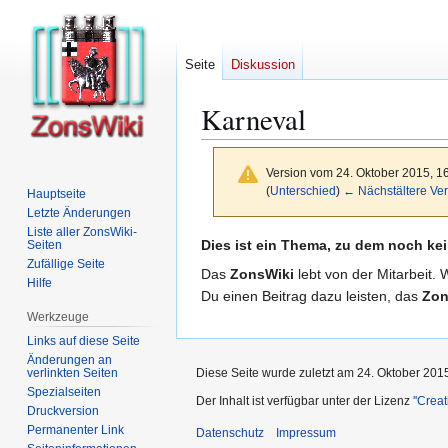
Seite
Diskussion
Karneval
Version vom 24. Oktober 2015, 1
(
Unterschied
)
← Nächstältere Ver
Hauptseite
Letzte Änderungen
Liste aller ZonsWiki-
Zur
Zur
Dies ist ein Thema, zu dem noch kei
Seiten
Zufällige Seite
Navigation
Suche
Das
ZonsWiki
lebt von der Mitarbeit. 
Hilfe
springen
springen
Du einen Beitrag dazu leisten, das
Zon
Werkzeuge
Links auf diese Seite
Änderungen an
verlinkten Seiten
Diese Seite wurde zuletzt am 24. Oktober 201
Spezialseiten
Der Inhalt ist verfügbar unter der Lizenz
''Cre
Druckversion
Permanenter Link
Datenschutz
Impressum