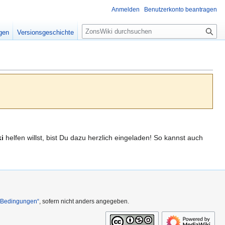
Anmelden
Benutzerkonto beantragen
S
igen
Versionsgeschichte
u
c
h
e
i
helfen willst, bist Du dazu herzlich eingeladen! So kannst auch
n Bedingungen“
, sofern nicht anders angegeben.