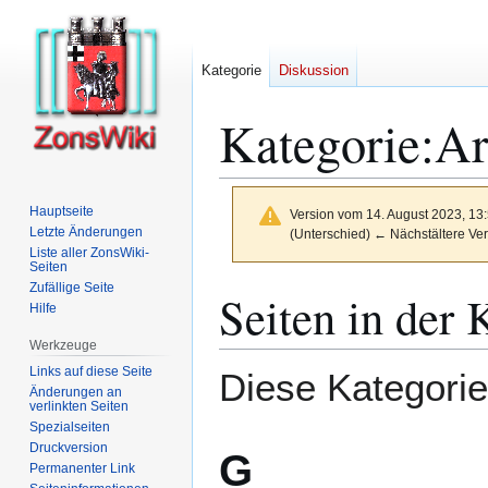
Kategorie
Diskussion
Kategorie
:
Ar
Hauptseite
Version vom 14. August 2023, 13
Letzte Änderungen
(Unterschied) ← Nächstältere Ver
Liste aller ZonsWiki-
Seiten
Zufällige Seite
Zur
Zur
Seiten in der 
Hilfe
Navigation
Suche
springen
springen
Werkzeuge
Links auf diese Seite
Diese Kategorie 
Änderungen an
verlinkten Seiten
Spezialseiten
Druckversion
G
Permanenter Link