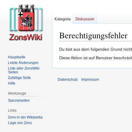
Kategorie
Diskussion
Berechtigungsfehler
Zur
Zur
Du bist aus dem folgenden Grund nicht 
Navigation
Suche
Hauptseite
Diese Aktion ist auf Benutzer beschrän
springen
springen
Letzte Änderungen
Liste aller ZonsWiki-
Seiten
Zufällige Seite
Datenschutz
Impressum
Hilfe
Werkzeuge
Spezialseiten
Links
Zons in der Wikipedia
Lage von Zons