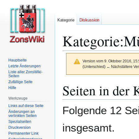
Kategorie
Diskussion
Kategorie
:
Mü
Hauptseite
Version vom 9. Oktober 2016, 15
Letzte Änderungen
(Unterschied) ← Nächstältere Ver
Liste aller ZonsWiki-
Seiten
Zufällige Seite
Zur
Zur
Seiten in der 
Hilfe
Navigation
Suche
springen
springen
Werkzeuge
Links auf diese Seite
Folgende 12 Sei
Änderungen an
verlinkten Seiten
Spezialseiten
insgesamt.
Druckversion
Permanenter Link