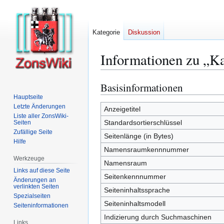
Kategorie
Diskussion
Informationen zu „K
Basisinformationen
Zur
Zur
Navigation
Suche
Hauptseite
Letzte Änderungen
springen
springen
Anzeigetitel
Liste aller ZonsWiki-
Standardsortierschlüssel
Seiten
Zufällige Seite
Seitenlänge (in Bytes)
Hilfe
Namensraumkennnummer
Werkzeuge
Namensraum
Links auf diese Seite
Seitenkennnummer
Änderungen an
verlinkten Seiten
Seiteninhaltssprache
Spezialseiten
Seiteninhaltsmodell
Seiten­­informationen
Indizierung durch Suchmaschinen
Links