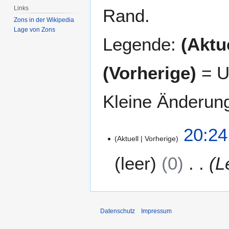
Links
Rand.
Zons in der Wikipedia
Lage von Zons
Legende:
(Aktue
(Vorherige)
= U
Kleine Änderun
1
20:24
Aktuell
Vorherige
7
.
leer
0
L
N
o
v
e
m
Datenschutz
Impressum
b
e