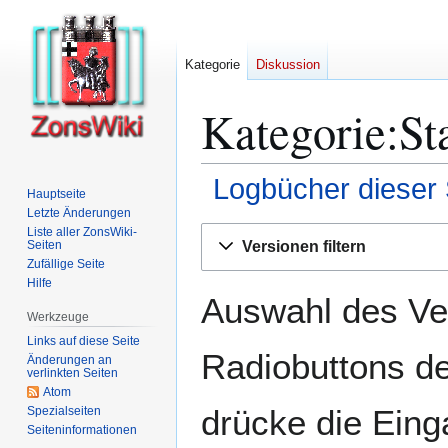
Kategorie
Diskussion
Kategorie:Sta
Logbücher dieser 
Hauptseite
Letzte Änderungen
Zur
Zur
Liste aller ZonsWiki-
Versionen filtern
Seiten
Navigation
Suche
Zufällige Seite
springen
springen
Hilfe
Auswahl des Ver
Werkzeuge
Links auf diese Seite
Radiobuttons de
Änderungen an
verlinkten Seiten
Atom
drücke die Eing
Spezialseiten
Seiten­­informationen