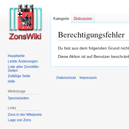
Kategorie
Diskussion
Berechtigungsfehler
Zur
Zur
Du bist aus dem folgenden Grund nicht 
Navigation
Suche
Hauptseite
Diese Aktion ist auf Benutzer beschrän
springen
springen
Letzte Änderungen
Liste aller ZonsWiki-
Seiten
Zufällige Seite
Datenschutz
Impressum
Hilfe
Werkzeuge
Spezialseiten
Links
Zons in der Wikipedia
Lage von Zons