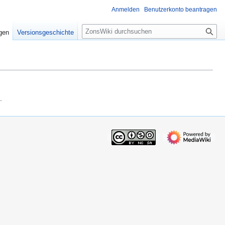
Anmelden
Benutzerkonto beantragen
S
igen
Versionsgeschichte
u
c
h
e
.