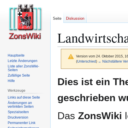
Seite
Diskussion
Landwirtscha
Hauptseite
Version vom 24. Oktober 2015, 1
Letzte Änderungen
(
Unterschied
)
← Nächstältere Ver
Liste aller ZonsWiki-
Seiten
Zufällige Seite
Zur
Zur
Dies ist ein T
Hilfe
Navigation
Suche
springen
springen
Werkzeuge
geschrieben w
Links auf diese Seite
Änderungen an
verlinkten Seiten
Spezialseiten
Das
ZonsWiki
l
Druckversion
Permanenter Link