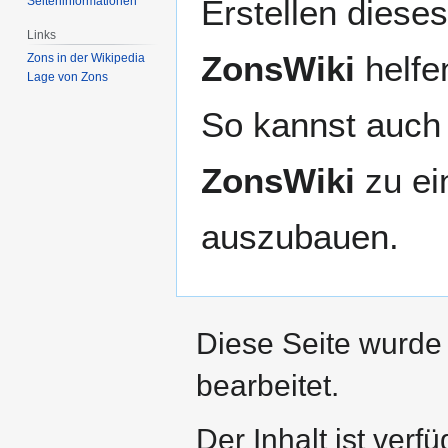
Erstellen dieses
Seiten­­informationen
Links
ZonsWiki
helfen
Zons in der Wikipedia
Lage von Zons
So kannst auch 
ZonsWiki
zu ei
auszubauen.
Diese Seite wurde
bearbeitet.
Der Inhalt ist verf