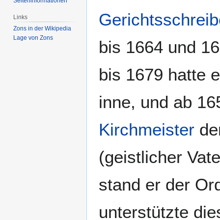
Seiten­­informationen
Gerichtsschreib
Links
Zons in der Wikipedia
Lage von Zons
bis 1664 und 1
bis 1679 hatte 
inne, und ab 16
Kirchmeister
de
(geistlicher Va
stand er der O
unterstützte die