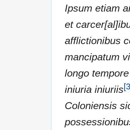
Ipsum etiam a
et carcer[al]ib
afflictionibus 
mancipatum v
longo tempore 
[
iniuria iniuriis
Coloniensis sic
possessionibus