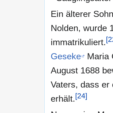
Ein älterer Soh
Nolden, wurde 
[
2
immatrikuliert.
Geseke
Maria 
August 1688 bew
Vaters, dass er
[
24
]
erhält.