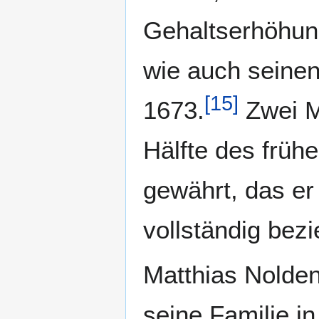
Gehaltserhöhun
wie auch seine
[
15
]
1673.
Zwei M
Hälfte des früh
gewährt, das e
vollständig bezi
Matthias Nolden
seine Familie i