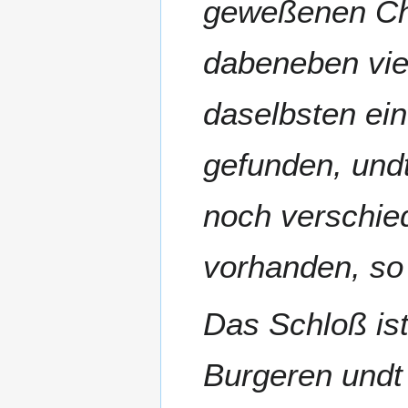
geweßenen Ch
dabeneben viel
daselbsten ei
gefunden, und
noch verschie
vorhanden, so
Das Schloß is
Burgeren undt