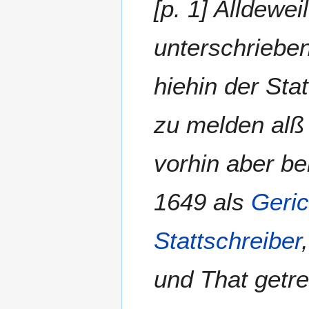
[p. 1] Alldewei
unterschriebe
hiehin der St
zu melden al
vorhin aber be
1649 als
Geric
Stattschreiber
und That getr