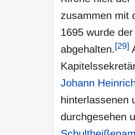
zusammen mit d
1695 wurde der 
[
29
]
abgehalten.
A
Kapitelssekret
Johann Heinrich
hinterlassenen 
durchgesehen un
Schultheißenam