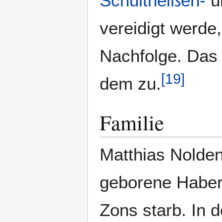
Schultheißen-
u
vereidigt werde
Nachfolge. Da
[
19
]
dem zu.
Familie
Matthias Nolden
geborene Habers
Zons starb. In 