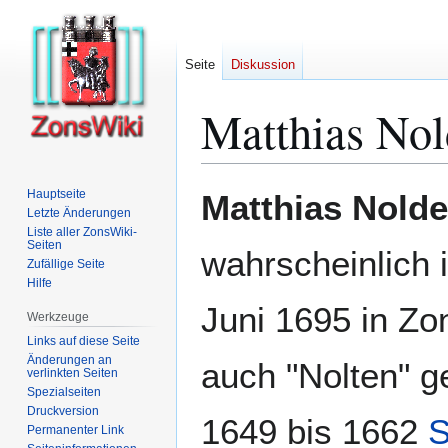
Seite
Diskussion
Matthias No
Zur
Zur
Hauptseite
Matthias Nold
Navigation
Suche
Letzte Änderungen
Liste aller ZonsWiki-
springen
springen
Seiten
wahrscheinlich 
Zufällige Seite
Hilfe
Juni 1695 in Zon
Werkzeuge
Links auf diese Seite
Änderungen an
auch "Nolten" g
verlinkten Seiten
Spezialseiten
Druckversion
1649 bis 1662
S
Permanenter Link