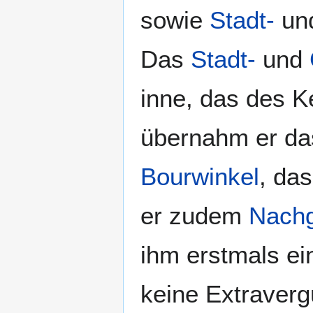
sowie
Stadt-
un
Das
Stadt-
und
inne, das des K
übernahm er d
Bourwinkel
, da
er zudem
Nach
ihm erstmals ein
keine Extraver