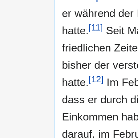
er während der 
[
11
]
hatte.
Seit Ma
friedlichen Zeit
bisher der vers
[
12
]
hatte.
Im Feb
dass er durch d
Einkommen habe
darauf, im Febr