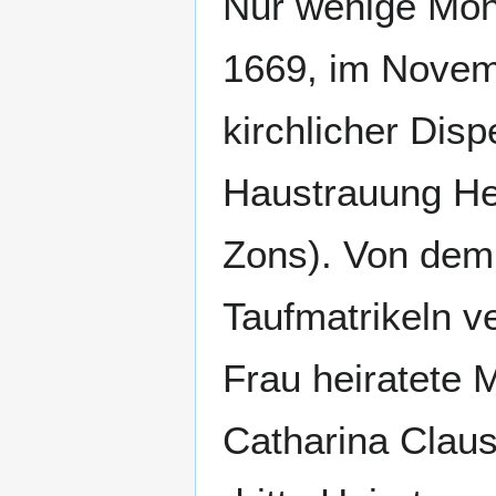
Nur wenige Mona
1669, im Novemb
kirchlicher Dis
Haustrauung He
Zons). Von dem 
Taufmatrikeln v
Frau heiratete M
Catharina Claus