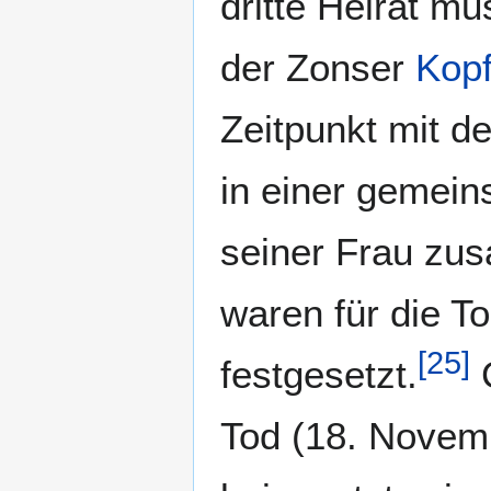
dritte Heirat mu
der Zonser
Kopf
Zeitpunkt mit d
in einer gemei
seiner Frau zus
waren für die T
[
25
]
festgesetzt.
C
Tod (18. Novem