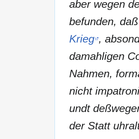
aber wegen de
befunden, daß
Krieg
, absond
damahligen C
Nahmen, forma
nicht impatron
undt deßwegen
der Statt uhra