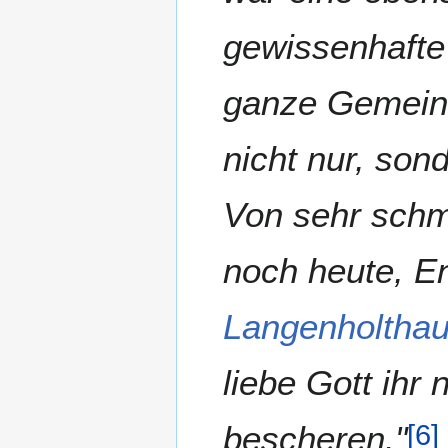
gewissenhafte 
ganze Gemeind
nicht nur, son
Von sehr schme
noch heute, En
Langenholtha
liebe Gott ih
bescheren."
[
6
]