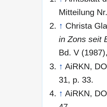
Mitteilung Nr
↑
Christa Gl
in Zons seit
Bd. V (1987),
↑
AiRKN, DO 
31, p. 33.
↑
AiRKN, DO 
47.