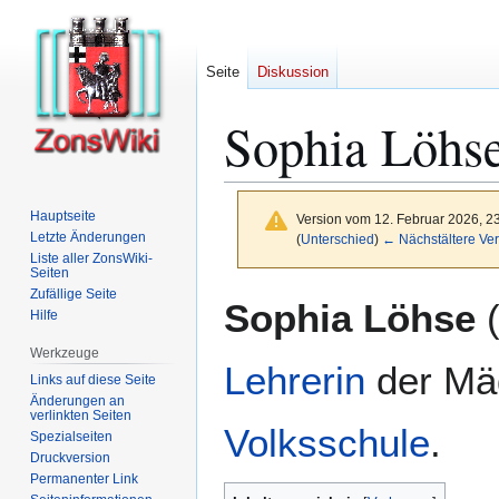
Seite
Diskussion
Sophia Löhs
Hauptseite
Version vom 12. Februar 2026, 2
Letzte Änderungen
(
Unterschied
)
← Nächstältere Ver
Liste aller ZonsWiki-
Seiten
Zufällige Seite
Zur
Zur
Sophia Löhse
(
Hilfe
Navigation
Suche
springen
springen
Werkzeuge
Lehrerin
der Mä
Links auf diese Seite
Änderungen an
verlinkten Seiten
Volksschule
.
Spezialseiten
Druckversion
Permanenter Link