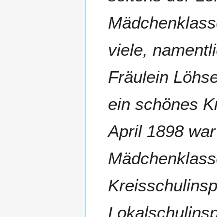
Mädchenklasse
viele, namentl
Fräulein Löhs
ein schönes K
April 1898 war
Mädchenklasse
Kreisschulinsp
Lokalschulins