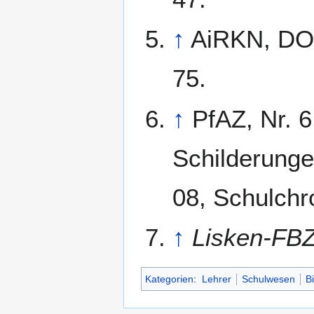
↑
AiRKN, DO 
75.
↑
PfAZ, Nr. 6
Schilderunge
08, Schulchr
↑
Lisken-FB
Kategorien
:
Lehrer
Schulwesen
B