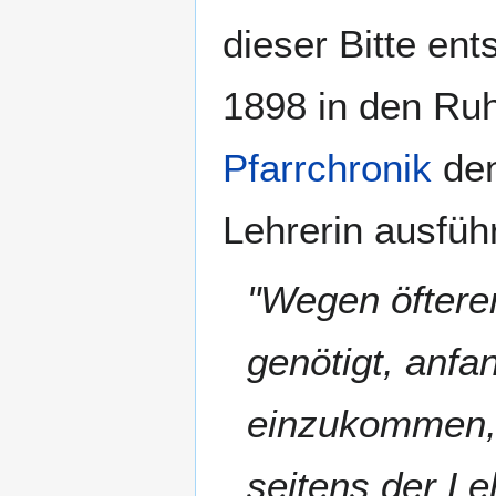
dieser Bitte ent
1898 in den Ru
Pfarrchronik
den
Lehrerin ausführ
"Wegen öfterer
genötigt, anf
einzukommen, 
seitens der Le