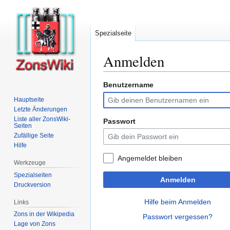
Spezialseite
Anmelden
Benutzername
Zur
Zur
Navigation
Suche
Hauptseite
springen
springen
Letzte Änderungen
Liste aller ZonsWiki-
Passwort
Seiten
Zufällige Seite
Hilfe
Angemeldet bleiben
Werkzeuge
Spezialseiten
Anmelden
Druckversion
Hilfe beim Anmelden
Links
Zons in der Wikipedia
Passwort vergessen?
Lage von Zons