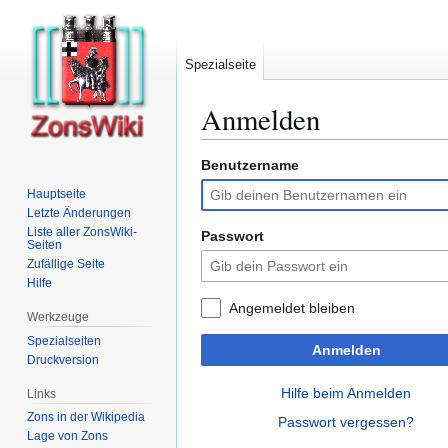
Spezialseite
Anmelden
Benutzername
Zur
Zur
Navigation
Suche
Hauptseite
springen
springen
Letzte Änderungen
Liste aller ZonsWiki-
Passwort
Seiten
Zufällige Seite
Hilfe
Angemeldet bleiben
Werkzeuge
Spezialseiten
Anmelden
Druckversion
Hilfe beim Anmelden
Links
Zons in der Wikipedia
Passwort vergessen?
Lage von Zons