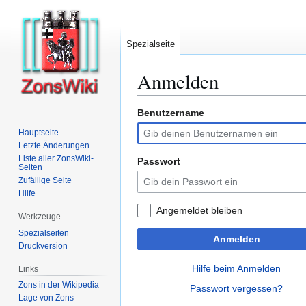
Spezialseite
Anmelden
Benutzername
Zur
Zur
Navigation
Suche
Hauptseite
springen
springen
Letzte Änderungen
Liste aller ZonsWiki-
Passwort
Seiten
Zufällige Seite
Hilfe
Angemeldet bleiben
Werkzeuge
Spezialseiten
Anmelden
Druckversion
Hilfe beim Anmelden
Links
Zons in der Wikipedia
Passwort vergessen?
Lage von Zons