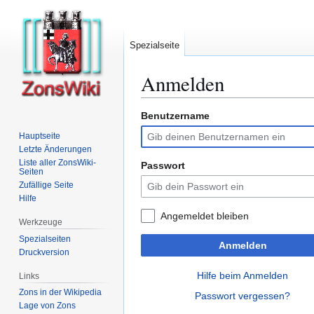
Spezialseite
Anmelden
Benutzername
Zur
Zur
Navigation
Suche
Hauptseite
springen
springen
Letzte Änderungen
Liste aller ZonsWiki-
Passwort
Seiten
Zufällige Seite
Hilfe
Angemeldet bleiben
Werkzeuge
Spezialseiten
Anmelden
Druckversion
Hilfe beim Anmelden
Links
Zons in der Wikipedia
Passwort vergessen?
Lage von Zons