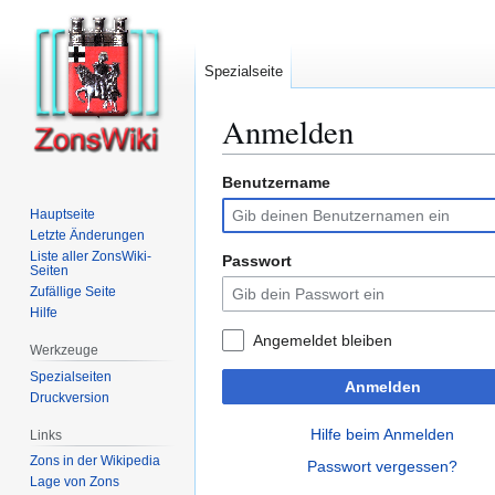
Spezialseite
Anmelden
Benutzername
Zur
Zur
Navigation
Suche
Hauptseite
springen
springen
Letzte Änderungen
Liste aller ZonsWiki-
Passwort
Seiten
Zufällige Seite
Hilfe
Angemeldet bleiben
Werkzeuge
Spezialseiten
Anmelden
Druckversion
Hilfe beim Anmelden
Links
Zons in der Wikipedia
Passwort vergessen?
Lage von Zons