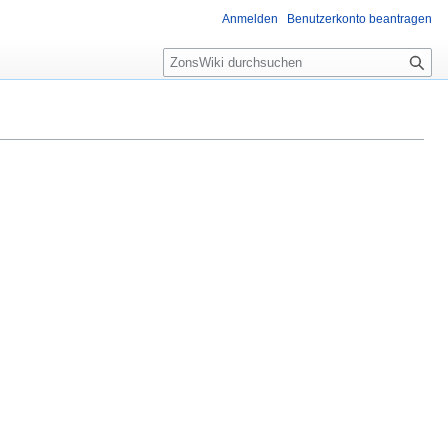
Anmelden
Benutzerkonto beantragen
S
u
c
h
e