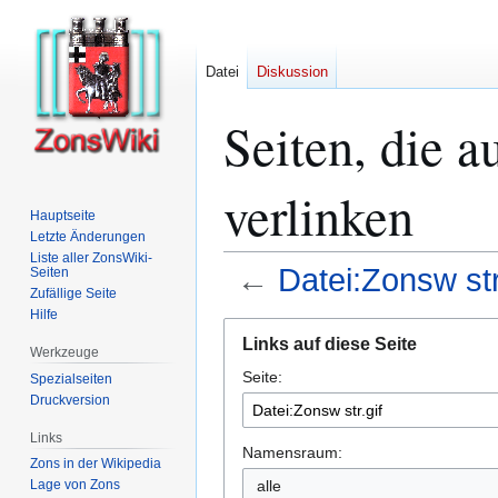
Datei
Diskussion
Seiten, die a
verlinken
Hauptseite
Letzte Änderungen
Liste aller ZonsWiki-
←
Datei:Zonsw str
Seiten
Zufällige Seite
Hilfe
Zur
Zur
Links auf diese Seite
Navigation
Suche
Werkzeuge
Seite:
springen
springen
Spezialseiten
Druckversion
Links
Namensraum:
Zons in der Wikipedia
alle
Lage von Zons