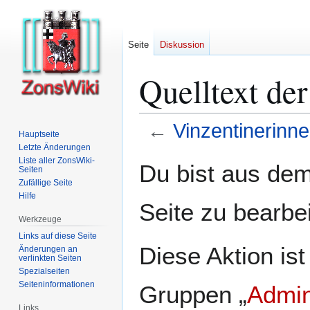
Seite
Diskussion
Quelltext der
←
Vinzentinerinn
Hauptseite
Letzte Änderungen
Zur
Zur
Liste aller ZonsWiki-
Du bist aus dem
Seiten
Navigation
Suche
Zufällige Seite
springen
springen
Hilfe
Seite zu bearbe
Werkzeuge
Links auf diese Seite
Diese Aktion ist
Änderungen an
verlinkten Seiten
Spezialseiten
Seiten­­informationen
Gruppen „
Admin
Links