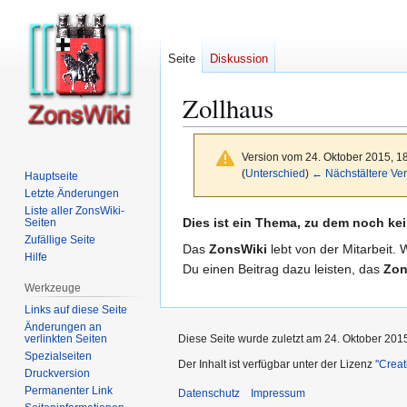
Seite
Diskussion
Zollhaus
Version vom 24. Oktober 2015, 1
(
Unterschied
)
← Nächstältere Ver
Hauptseite
Letzte Änderungen
Liste aller ZonsWiki-
Zur
Zur
Dies ist ein Thema, zu dem noch kei
Seiten
Zufällige Seite
Navigation
Suche
Das
ZonsWiki
lebt von der Mitarbeit. 
Hilfe
springen
springen
Du einen Beitrag dazu leisten, das
Zon
Werkzeuge
Links auf diese Seite
Änderungen an
verlinkten Seiten
Diese Seite wurde zuletzt am 24. Oktober 201
Spezialseiten
Der Inhalt ist verfügbar unter der Lizenz
''Cre
Druckversion
Permanenter Link
Datenschutz
Impressum