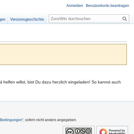
Anmelden
Benutzerkonto beantragen
S
igen
Versionsgeschichte
u
c
h
e
i
helfen willst, bist Du dazu herzlich eingeladen! So kannst auch
n Bedingungen“
, sofern nicht anders angegeben.