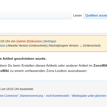
Lesen
Quelltext anze
8:02 Uhr von
Zadmin
(
Diskussion
|
Beiträge
)
sion
| Aktuelle Version (Unterschied) | Nächstjüngere Version → (Unterschied)
n Artikel geschrieben wurde.
Wenn Du beim Erstellen dieses Artikels oder anderer Artikel im
ZonsWik
sWiki
zu einem umfassenden Zons-Lexikon auszubauen.
5 um 18:02 Uhr bearbeitet.
ative Commons'' „Namensnennung – nicht kommerziell – Weitergabe unter gleiche