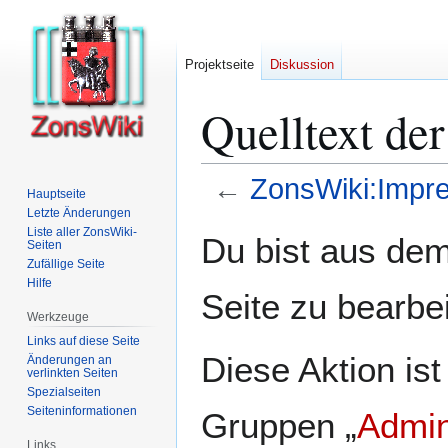
Projektseite
Diskussion
Quelltext de
←
ZonsWiki:Impr
Hauptseite
Letzte Änderungen
Zur
Zur
Liste aller ZonsWiki-
Du bist aus dem
Seiten
Navigation
Suche
Zufällige Seite
springen
springen
Hilfe
Seite zu bearbe
Werkzeuge
Links auf diese Seite
Diese Aktion ist
Änderungen an
verlinkten Seiten
Spezialseiten
Seiten­­informationen
Gruppen „
Admin
Links