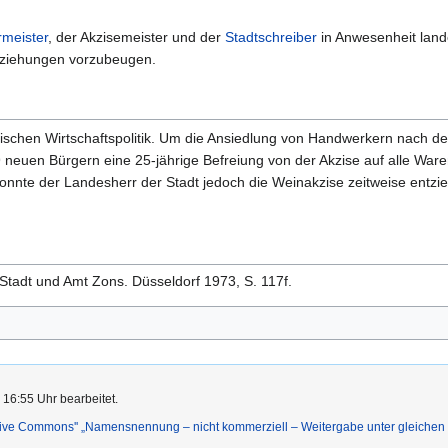
rmeister
, der Akzisemeister und der
Stadtschreiber
in Anwesenheit land
erziehungen vorzubeugen.
tischen Wirtschaftspolitik. Um die Ansiedlung von Handwerkern nach de
neuen Bürgern eine 25-jährige Befreiung von der Akzise auf alle Ware
onnte der Landesherr der Stadt jedoch die Weinakzise zeitweise entzi
Stadt und Amt Zons. Düsseldorf 1973, S. 117f.
 16:55 Uhr bearbeitet.
ative Commons'' „Namensnennung – nicht kommerziell – Weitergabe unter gleiche