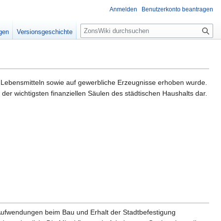
Anmelden
Benutzerkonto beantragen
S
igen
Versionsgeschichte
u
c
h
e
n Lebensmitteln sowie auf gewerbliche Erzeugnisse erhoben wurde.
 der wichtigsten finanziellen Säulen des städtischen Haushalts dar.
n Aufwendungen beim Bau und Erhalt der Stadtbefestigung