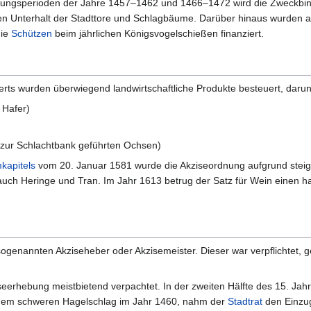
ngsperioden der Jahre 1457–1462 und 1466–1472 wird die Zweckbindung
den Unterhalt der Stadttore und Schlagbäume. Darüber hinaus wurden 
die
Schützen
beim jährlichen Königsvogelschießen finanziert.
erts wurden überwiegend landwirtschaftliche Produkte besteuert, darun
 Hafer)
n zur Schlachtbank geführten Ochsen)
kapitels
vom 20. Januar 1581 wurde die Akziseordnung aufgrund steige
auch Heringe und Tran. Im Jahr 1613 betrug der Satz für Wein einen 
ogenannten Akziseheber oder Akzisemeister. Dieser war verpflichtet, 
eerhebung meistbietend verpachtet. In der zweiten Hälfte des 15. Jahr
 einem schweren Hagelschlag im Jahr 1460, nahm der
Stadtrat
den Einzug