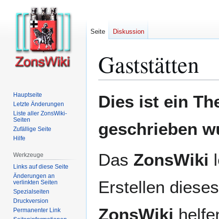
Seite
Diskussion
Gaststätten
Zur
Zur
Hauptseite
Dies ist ein T
Navigation
Suche
Letzte Änderungen
Liste aller ZonsWiki-
springen
springen
Seiten
geschrieben w
Zufällige Seite
Hilfe
Das
ZonsWiki
l
Werkzeuge
Links auf diese Seite
Änderungen an
Erstellen dieses
verlinkten Seiten
Spezialseiten
Druckversion
ZonsWiki
helfen
Permanenter Link