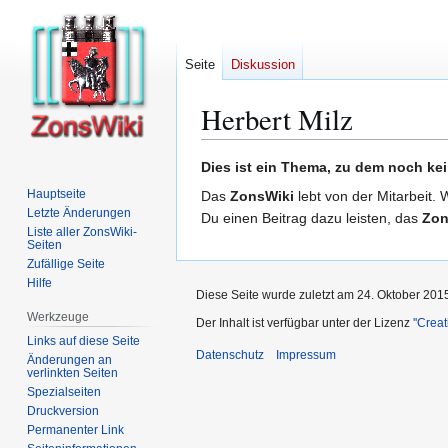
Seite
Diskussion
Herbert Milz
Zur
Zur
Dies ist ein Thema, zu dem noch kei
Navigation
Suche
Hauptseite
Das
ZonsWiki
lebt von der Mitarbeit. 
springen
springen
Letzte Änderungen
Du einen Beitrag dazu leisten, das
Zon
Liste aller ZonsWiki-
Seiten
Zufällige Seite
Hilfe
Diese Seite wurde zuletzt am 24. Oktober 201
Werkzeuge
Der Inhalt ist verfügbar unter der Lizenz
''Cre
Links auf diese Seite
Datenschutz
Impressum
Änderungen an
verlinkten Seiten
Spezialseiten
Druckversion
Permanenter Link