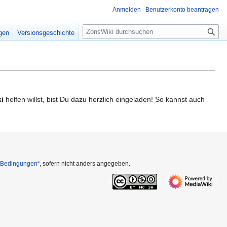
Anmelden
Benutzerkonto beantragen
S
igen
Versionsgeschichte
u
c
h
e
i
helfen willst, bist Du dazu herzlich eingeladen! So kannst auch
n Bedingungen“
, sofern nicht anders angegeben.