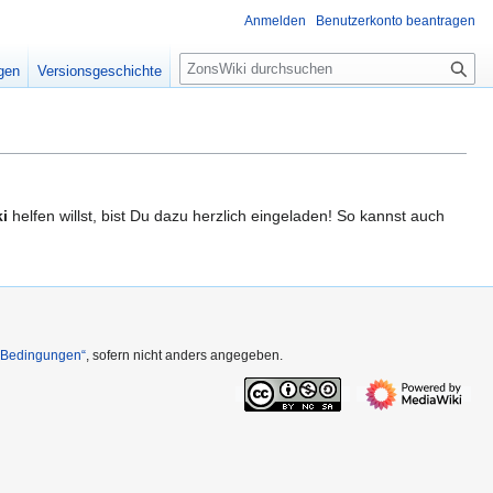
Anmelden
Benutzerkonto beantragen
S
igen
Versionsgeschichte
u
c
h
e
i
helfen willst, bist Du dazu herzlich eingeladen! So kannst auch
n Bedingungen“
, sofern nicht anders angegeben.