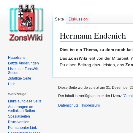
Seite
Diskussion
Hermann Endenich
Zur
Zur
Dies ist ein Thema, zu dem noch kei
Navigation
Suche
Hauptseite
Das
ZonsWiki
lebt von der Mitarbeit. 
springen
springen
Letzte Änderungen
Du einen Beitrag dazu leisten, das
Zon
Liste aller ZonsWiki-
Seiten
Zufällige Seite
Hilfe
Diese Seite wurde zuletzt am 31. Dezember 2
Werkzeuge
Der Inhalt ist verfügbar unter der Lizenz
''Cre
Links auf diese Seite
Datenschutz
Impressum
Änderungen an
verlinkten Seiten
Spezialseiten
Druckversion
Permanenter Link