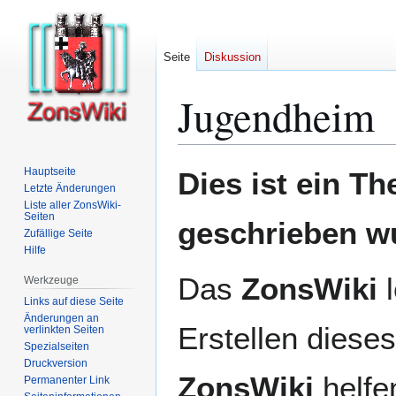
Seite
Diskussion
Jugendheim
Zur
Zur
Hauptseite
Dies ist ein T
Navigation
Suche
Letzte Änderungen
Liste aller ZonsWiki-
springen
springen
Seiten
geschrieben w
Zufällige Seite
Hilfe
Das
ZonsWiki
l
Werkzeuge
Links auf diese Seite
Änderungen an
Erstellen dieses
verlinkten Seiten
Spezialseiten
Druckversion
ZonsWiki
helfen
Permanenter Link