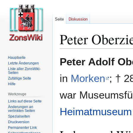
Seite
Diskussion
Peter Oberzi
Zur
Zur
Hauptseite
Peter Adolf Ob
Navigation
Suche
Letzte Änderungen
Liste aller ZonsWiki-
springen
springen
Seiten
in
Morken
; † 2
Zufällige Seite
Hilfe
war Museumsfüh
Werkzeuge
Links auf diese Seite
Änderungen an
Heimatmuseum
verlinkten Seiten
Spezialseiten
Druckversion
Permanenter Link