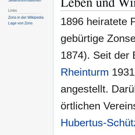
Leben und Wi
Seiten­­informationen
Links
Zons in der Wikipedia
1896 heiratete 
Lage von Zons
gebürtige Zonser
1874). Seit der
Rheinturm
1931 
angestellt. Dar
örtlichen Verei
Hubertus-Schüt