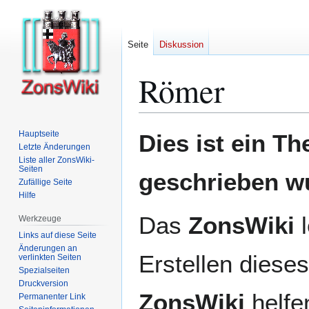
Seite
Diskussion
Römer
Zur
Zur
Hauptseite
Dies ist ein T
Navigation
Suche
Letzte Änderungen
Liste aller ZonsWiki-
springen
springen
Seiten
geschrieben w
Zufällige Seite
Hilfe
Das
ZonsWiki
l
Werkzeuge
Links auf diese Seite
Änderungen an
Erstellen dieses
verlinkten Seiten
Spezialseiten
Druckversion
ZonsWiki
helfen
Permanenter Link