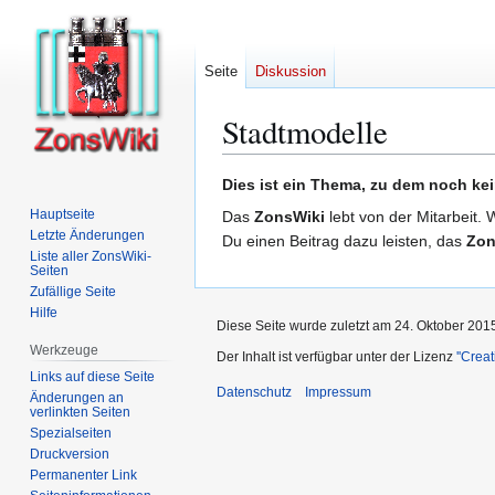
Seite
Diskussion
Stadtmodelle
Zur
Zur
Dies ist ein Thema, zu dem noch kei
Navigation
Suche
Hauptseite
Das
ZonsWiki
lebt von der Mitarbeit. 
springen
springen
Letzte Änderungen
Du einen Beitrag dazu leisten, das
Zon
Liste aller ZonsWiki-
Seiten
Zufällige Seite
Hilfe
Diese Seite wurde zuletzt am 24. Oktober 201
Werkzeuge
Der Inhalt ist verfügbar unter der Lizenz
''Cre
Links auf diese Seite
Datenschutz
Impressum
Änderungen an
verlinkten Seiten
Spezialseiten
Druckversion
Permanenter Link