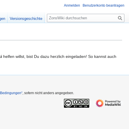
Anmelden
Benutzerkonto beantragen
S
igen
Versionsgeschichte
u
c
h
e
i
helfen willst, bist Du dazu herzlich eingeladen! So kannst auch
n Bedingungen“
, sofern nicht anders angegeben.