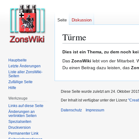
Seite
Diskussion
Türme
Zur
Zur
Dies ist ein Thema, zu dem noch kei
Navigation
Suche
Hauptseite
Das
ZonsWiki
lebt von der Mitarbeit. 
springen
springen
Letzte Änderungen
Du einen Beitrag dazu leisten, das
Zon
Liste aller ZonsWiki-
Seiten
Zufällige Seite
Hilfe
Diese Seite wurde zuletzt am 24. Oktober 201
Werkzeuge
Der Inhalt ist verfügbar unter der Lizenz
''Cre
Links auf diese Seite
Datenschutz
Impressum
Änderungen an
verlinkten Seiten
Spezialseiten
Druckversion
Permanenter Link