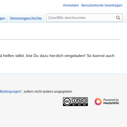
Anmelden
Benutzerkonto beantragen
S
igen
Versionsgeschichte
u
c
h
e
i
helfen willst, bist Du dazu herzlich eingeladen! So kannst auch
n Bedingungen“
, sofern nicht anders angegeben.