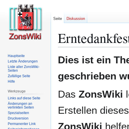
Seite
Diskussion
Erntedankfes
Zur
Zur
Hauptseite
Dies ist ein T
Navigation
Suche
Letzte Änderungen
Liste aller ZonsWiki-
springen
springen
Seiten
geschrieben w
Zufällige Seite
Hilfe
Das
ZonsWiki
l
Werkzeuge
Links auf diese Seite
Änderungen an
Erstellen dieses
verlinkten Seiten
Spezialseiten
Druckversion
ZonsWiki
helfen
Permanenter Link