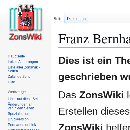
Seite
Diskussion
Franz Bernh
Zur
Zur
Hauptseite
Dies ist ein T
Navigation
Suche
Letzte Änderungen
Liste aller ZonsWiki-
springen
springen
Seiten
geschrieben w
Zufällige Seite
Hilfe
Das
ZonsWiki
l
Werkzeuge
Links auf diese Seite
Änderungen an
Erstellen dieses
verlinkten Seiten
Spezialseiten
Druckversion
ZonsWiki
helfen
Permanenter Link