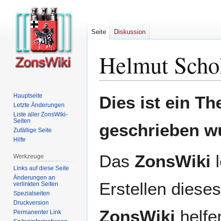
Seite
Diskussion
Helmut Scho
Zur
Zur
Hauptseite
Dies ist ein T
Navigation
Suche
Letzte Änderungen
Liste aller ZonsWiki-
springen
springen
Seiten
geschrieben w
Zufällige Seite
Hilfe
Das
ZonsWiki
l
Werkzeuge
Links auf diese Seite
Änderungen an
Erstellen dieses
verlinkten Seiten
Spezialseiten
Druckversion
ZonsWiki
helfen
Permanenter Link