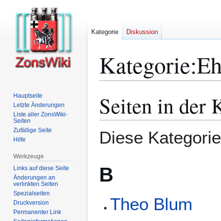
Kategorie
Diskussion
Kategorie
:
Eh
Seiten in der
Hauptseite
Zur
Zur
Letzte Änderungen
Navigation
Suche
Liste aller ZonsWiki-
springen
springen
Seiten
Zufällige Seite
Diese Kategorie 
Hilfe
Werkzeuge
B
Links auf diese Seite
Änderungen an
verlinkten Seiten
Spezialseiten
Theo Blum
Druckversion
Permanenter Link