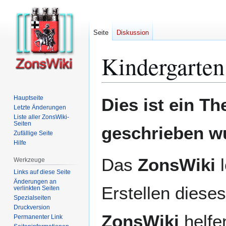
Seite
Diskussion
Kindergarten
Zur
Zur
Hauptseite
Dies ist ein T
Navigation
Suche
Letzte Änderungen
Liste aller ZonsWiki-
springen
springen
Seiten
geschrieben w
Zufällige Seite
Hilfe
Das
ZonsWiki
l
Werkzeuge
Links auf diese Seite
Änderungen an
Erstellen dieses
verlinkten Seiten
Spezialseiten
Druckversion
ZonsWiki
helfen
Permanenter Link