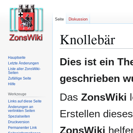
Seite
Diskussion
Knollebär
Zur
Zur
Hauptseite
Dies ist ein T
Navigation
Suche
Letzte Änderungen
Liste aller ZonsWiki-
springen
springen
Seiten
geschrieben w
Zufällige Seite
Hilfe
Das
ZonsWiki
l
Werkzeuge
Links auf diese Seite
Änderungen an
Erstellen dieses
verlinkten Seiten
Spezialseiten
Druckversion
ZonsWiki
helfen
Permanenter Link