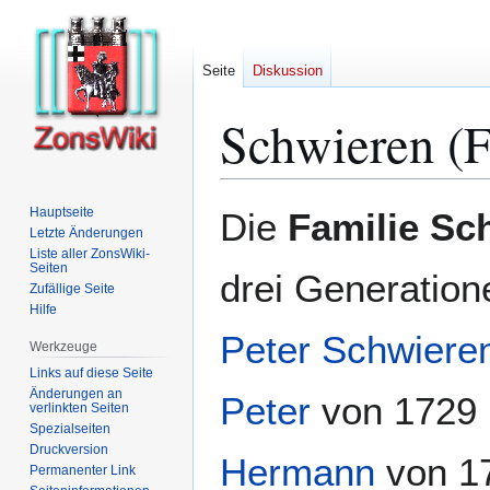
Seite
Diskussion
Schwieren (F
Zur
Zur
Hauptseite
Die
Familie Sc
Navigation
Suche
Letzte Änderungen
Liste aller ZonsWiki-
springen
springen
Seiten
drei Generatio
Zufällige Seite
Hilfe
Peter Schwiere
Werkzeuge
Links auf diese Seite
Änderungen an
Peter
von 1729 
verlinkten Seiten
Spezialseiten
Druckversion
Hermann
von 17
Permanenter Link