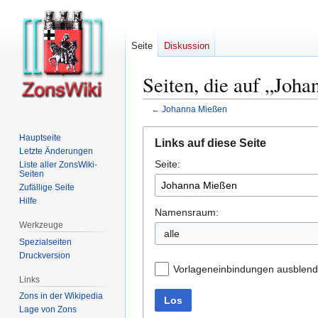
Seite
Diskussion
Seiten, die auf „Joh
←
Johanna Mießen
Zur
Zur
Hauptseite
Links auf diese Seite
Navigation
Suche
Letzte Änderungen
Seite:
springen
springen
Liste aller ZonsWiki-
Seiten
Zufällige Seite
Hilfe
Namensraum:
Werkzeuge
alle
Spezialseiten
Druckversion
Vorlageneinbindungen ausblen
Links
Zons in der Wikipedia
Los
Lage von Zons