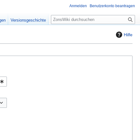
Anmelden
Benutzerkonto beantragen
S
igen
Versionsgeschichte
u
c
Hilfe
h
e