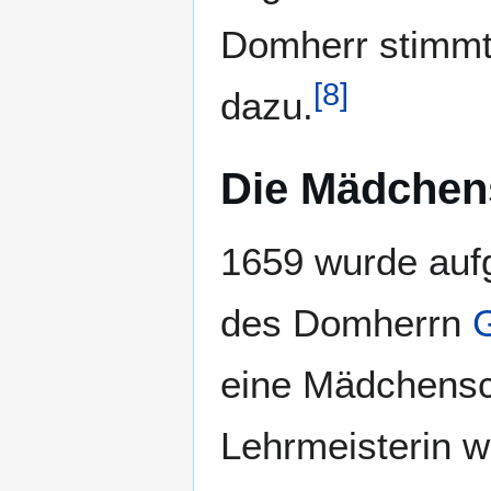
Domherr stimmt
[
8
]
dazu.
Die Mädchens
1659 wurde aufg
des Domherrn
eine Mädchensch
Lehrmeisterin w