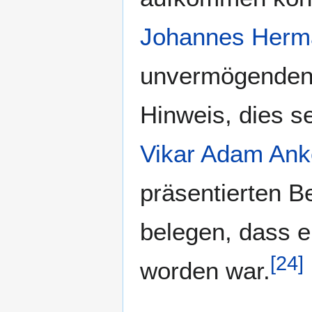
Johannes Herm
unvermögenden K
Hinweis, dies s
Vikar
Adam Ank
präsentierten 
belegen, dass er
[
24
]
worden war.