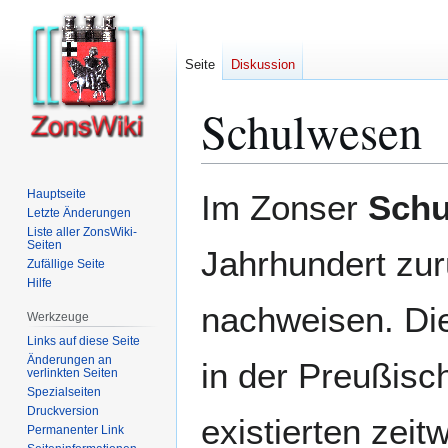
Seite
Diskussion
Schulwesen
Zur
Zur
Hauptseite
Im Zonser
Schu
Navigation
Suche
Letzte Änderungen
Liste aller ZonsWiki-
springen
springen
Seiten
Jahrhundert zur
Zufällige Seite
Hilfe
nachweisen. Di
Werkzeuge
Links auf diese Seite
Änderungen an
in der Preußisc
verlinkten Seiten
Spezialseiten
Druckversion
existierten zeit
Permanenter Link