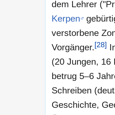
dem Lehrer ("P
Kerpen
gebürti
verstorbene Zon
[
28
]
Vorgänger.
I
(20 Jungen, 16 
betrug 5–6 Jah
Schreiben (deut
Geschichte, Ge