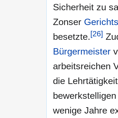
Sicherheit zu s
Zonser
Gericht
[
26
]
besetzte.
Zud
Bürgermeister
v
arbeitsreichen 
die Lehrtätigke
bewerkstelligen
wenige Jahre exi