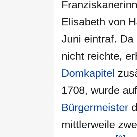
Franziskanerin
Elisabeth von H
Juni eintraf. Da
nicht reichte, e
Domkapitel
zusä
1708, wurde au
Bürgermeister
d
mittlerweile zw