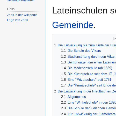
Seiten­­informationen
Lateinschulen s
Links
Zons in der Wikipedia
Lage von Zons
Gemeinde
.
I
1
Die Entwicklung bis zum Ende der Fra
1.1
Die Schule des Vikars
1.2
Studienstiftung durch den Vika
1.3
Bemühungen um einen Lateinunte
1.4
Die Mädchenschule (ab 1659)
1.5
Die Küsterschule seit dem 17. J
1.6
Eine "Privatschule" seit 1751
1.7
Die "Primärschule" seit Ende de
2
Die Entwicklung in der Preußischen Z
2.1
Allgemeines
2.2
Eine "Winkelschule" in den 182
2.3
Die Schule der jüdischen Geme
2.4
Zur Entwicklung der Elementar