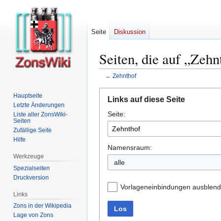
Seite
Diskussion
Seiten, die auf „Zehn
←
Zehnthof
Zur
Zur
Hauptseite
Links auf diese Seite
Navigation
Suche
Letzte Änderungen
Seite:
springen
springen
Liste aller ZonsWiki-
Seiten
Zufällige Seite
Hilfe
Namensraum:
Werkzeuge
alle
Spezialseiten
Druckversion
Vorlageneinbindungen ausblen
Links
Zons in der Wikipedia
Los
Lage von Zons