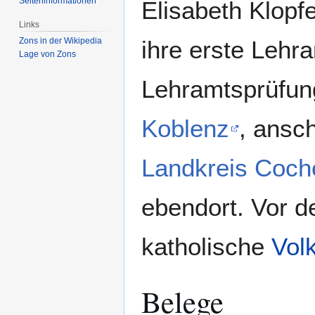
Seiten­­informationen
Elisabeth Klopfe
Links
Zons in der Wikipedia
ihre erste Lehr
Lage von Zons
Lehramtsprüfung
Koblenz
, ansc
Landkreis Coch
ebendort. Vor d
katholische
Vol
Belege