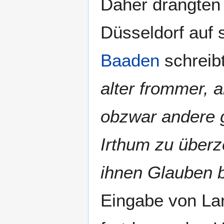
Daher drängten 
Düsseldorf auf 
Baaden
schreib
alter frommer, 
obzwar andere g
Irthum zu über
ihnen Glauben 
Eingabe von La