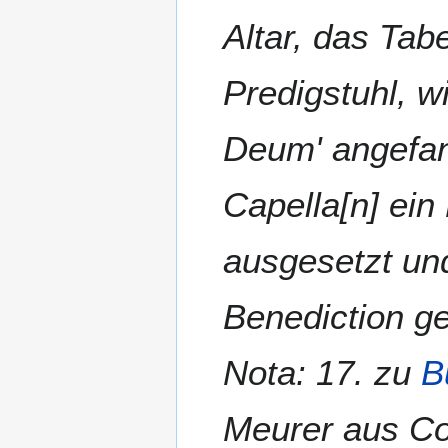
Altar, das Ta
Predigstuhl, w
Deum' angefan
Capella[n] ei
ausgesetzt un
Benediction ge
Nota: 17. zu
B
Meurer aus Co