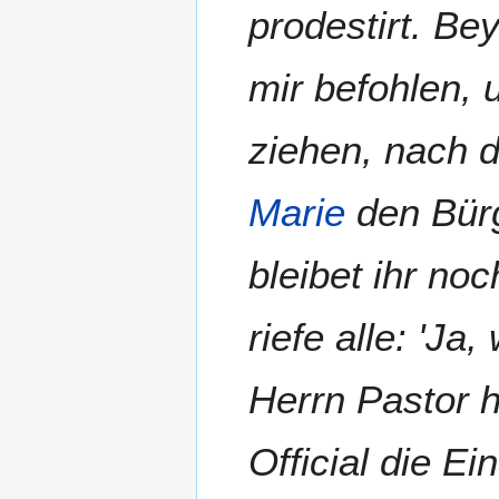
prodestirt. Be
mir befohlen, 
ziehen, nach 
Marie
den Bürg
bleibet ihr no
riefe alle: 'J
Herrn Pastor 
Official die E