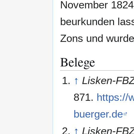
November 1824 h
beurkunden las
Zons und wurde 
Belege
↑
Lisken-FB
871.
https:/
buerger.de
↑
Lisken-FB