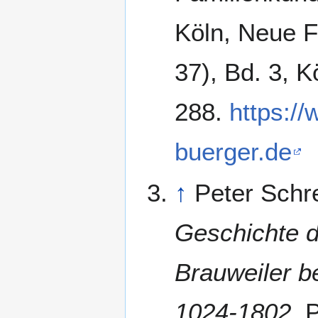
Köln, Neue F
37), Bd. 3, K
288.
https:/
buerger.de
↑
Peter Schr
Geschichte d
Brauweiler b
1024-1802
, 