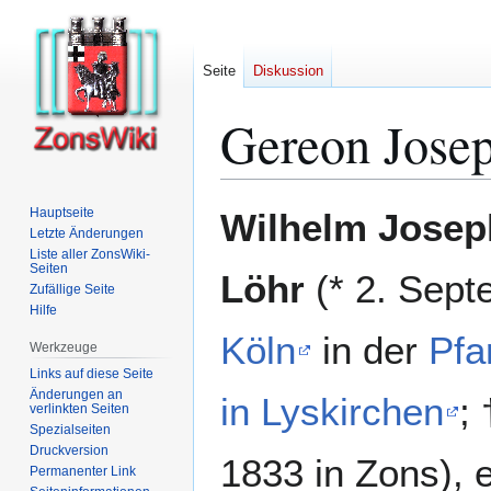
Seite
Diskussion
Gereon Jose
Zur
Zur
Hauptseite
Wilhelm Josep
Navigation
Suche
Letzte Änderungen
Liste aller ZonsWiki-
springen
springen
Seiten
Löhr
(* 2. Sept
Zufällige Seite
Hilfe
Köln
in der
Pfa
Werkzeuge
Links auf diese Seite
Änderungen an
in Lyskirchen
;
verlinkten Seiten
Spezialseiten
Druckversion
1833 in Zons), 
Permanenter Link