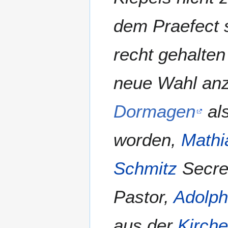
dem Praefect s
recht gehalten
neue Wahl anz
Dormagen
als
worden,
Mathi
Schmitz
Secret
Pastor,
Adolph
aus der
Kirch