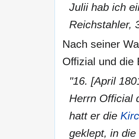
Julii hab ich 
Reichstahler, 
Nach seiner Wah
Offizial und di
"16. [April 18
Herrn Official
hatt er die
Kir
geklept, in di