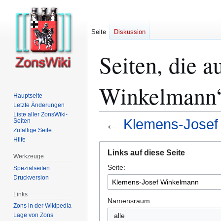
Seite
Diskussion
Seiten, die 
Winkelmann“
Hauptseite
Letzte Änderungen
Liste aller ZonsWiki-
←
Klemens-Josef
Seiten
Zufällige Seite
Hilfe
Zur
Zur
Links auf diese Seite
Navigation
Suche
Werkzeuge
Seite:
springen
springen
Spezialseiten
Druckversion
Links
Namensraum:
Zons in der Wikipedia
alle
Lage von Zons