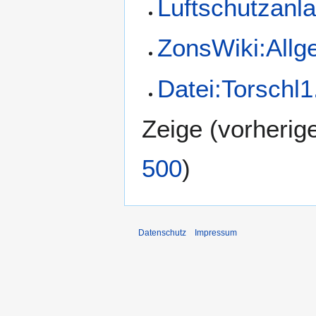
Luftschutzanl
ZonsWiki:Allg
Datei:Torschl1
Zeige (
vorherig
500
)
Datenschutz
Impressum