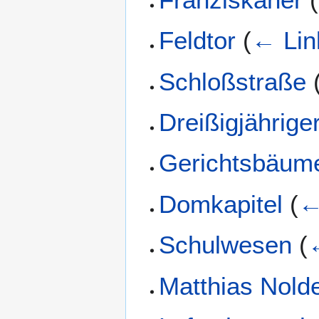
Feldtor
(
← Lin
Schloßstraße
Dreißigjährige
Gerichtsbäum
Domkapitel
(
←
Schulwesen
(
Matthias Nold