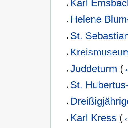
Karl Emsbac
Helene Blum
St. Sebastia
Kreismuseu
Juddeturm
(
St. Hubertus
Dreißigjährig
Karl Kress
(
←