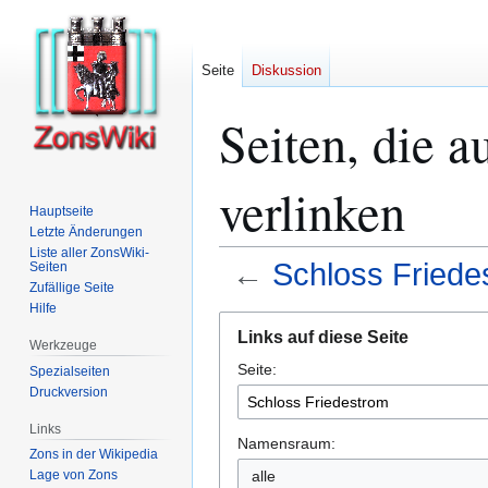
Seite
Diskussion
Seiten, die a
verlinken
Hauptseite
Letzte Änderungen
Liste aller ZonsWiki-
←
Schloss Friede
Seiten
Zufällige Seite
Hilfe
Zur
Zur
Links auf diese Seite
Navigation
Suche
Werkzeuge
Seite:
springen
springen
Spezialseiten
Druckversion
Links
Namensraum:
Zons in der Wikipedia
alle
Lage von Zons