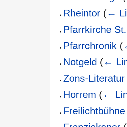
Rheintor
(
← L
Pfarrkirche St
Pfarrchronik
(
Notgeld
(
← Li
Zons-Literatur
Horrem
(
← Li
Freilichtbühne
Franziskaner
(