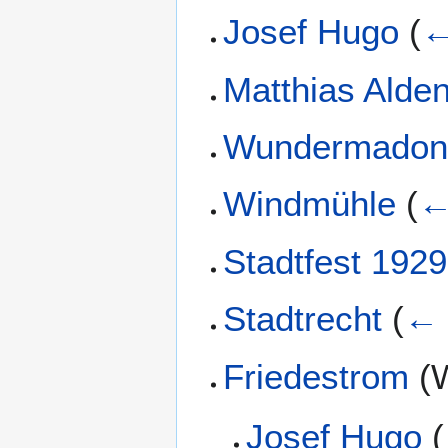
Josef Hugo
(
←
Matthias Alde
Wundermadon
Windmühle
(
←
Stadtfest 1929
Stadtrecht
(
← 
Friedestrom
(W
Josef Hugo
(